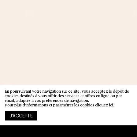
En poursuivant votre navigation sur ce site, vous acceptez le dépôt de
cookies destinés à vous offrir des services et offres en ligne ou par
email, adaptés à vos préférences de navigation.
Pour plus d'informations et paramétrer les cookies
cliquez ici
.
J'ACCEPTE