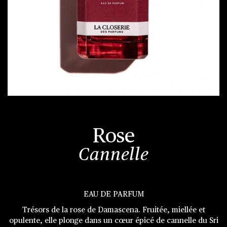
Passer
au
début
Rose
de
la
Cannelle
Galerie
d’images
EAU DE PARFUM
Trésors de la rose de Damascena. Fruitée, miellée et
opulente, elle plonge dans un cœur épicé de cannelle du Sri