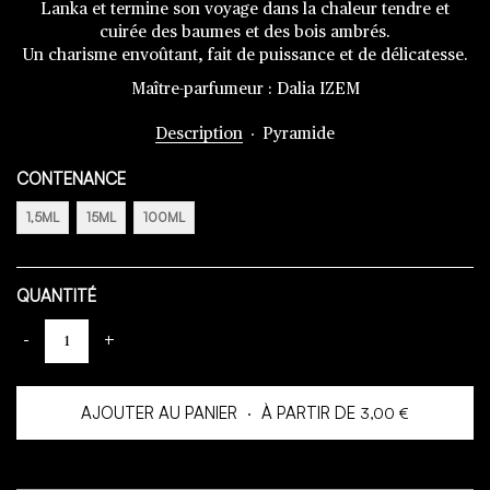
Lanka et termine son voyage dans la chaleur tendre et
cuirée des baumes et des bois ambrés.
Un charisme envoûtant, fait de puissance et de délicatesse.
Maître-parfumeur : Dalia IZEM
Description
‧
Pyramide
CONTENANCE
1,5ML
15ML
100ML
QUANTITÉ
-
+
AJOUTER AU PANIER
‧
À PARTIR DE
3,00 €