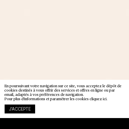
En poursuivant votre navigation sur ce site, vous acceptez le dépôt de
cookies destinés à vous offrir des services et offres en ligne ou par
email, adaptés à vos préférences de navigation.
Pour plus d'informations et paramétrer les cookies
cliquez ici
.
J'ACCEPTE